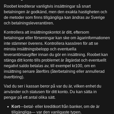
Roobet krediterar vanligtvis insättningar så snart
betalningen är godkänd, men den exakta hastigheten och
de metoder som finns tillgängliga kan ändras av Sverige
och betalningsleverantören.
Kontrollera att insättningskontot är ditt, eftersom
betalningar eller förseningar kan ske om ägarinformationen
inte stämmer överens. Kontrollera kassören för att se
minsta insättningsbelopp och eventuella
leverantörsavgifter innan du gör en insättning. Roobet kan
stänga ditt konto tills problemet är åtgärdat och eventuellt
negativt saldo betalas av, till exempel kr100, om en
insättning senare återförs (återbetalning eller annullerad
överföring).
Vad du ser i kassan beror på var du är, vilken enhet du
använder och statusen för ditt konto. Du kan sätta in
pengar på ett antal olika sätt.
Kort
—betal- eller kreditkort från banker, om de är
tillgängliga— var den vanligaste typen.