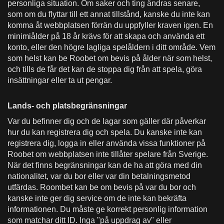
personliga situation. Om saker och ting ändras senare,
som om du flyttar till ett annat tillstånd, kanske du inte kan
komma åt webbplatsen förrän du uppfyller kraven igen. En
minimiålder på 18 år krävs för att skapa och använda ett
konto, eller den högre lagliga spelåldern i ditt område. Vem
som helst kan be Roobet om bevis på ålder när som helst,
och tills de får det kan de stoppa dig från att spela, göra
insättningar eller ta ut pengar.
Lands- och platsbegränsningar
Var du befinner dig och de lagar som gäller där påverkar
hur du kan registrera dig och spela. Du kanske inte kan
registrera dig, logga in eller använda vissa funktioner på
Roobet om webbplatsen inte tillåter spelare från Sverige.
När det finns begränsningar kan de ha att göra med din
nationalitet, var du bor eller var din betalningsmetod
utfärdas. Roombet kan be om bevis på var du bor och
kanske inte ger dig service om de inte kan bekräfta
informationen. Du måste ge korrekt personlig information
som matchar ditt ID. Inga "på uppdrag av" eller