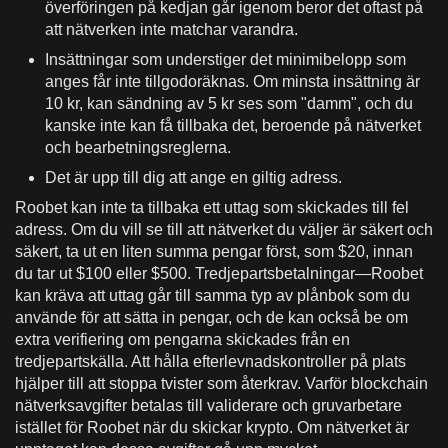
överföringen på kedjan går igenom beror det oftast på
att nätverken inte matchar varandra.
Insättningar som understiger det minimibelopp som
anges får inte tillgodoräknas. Om minsta insättning är
10 kr, kan sändning av 5 kr ses som "damm", och du
kanske inte kan få tillbaka det, beroende på nätverket
och bearbetningsreglerna.
Det är upp till dig att ange en giltig adress.
Roobet kan inte ta tillbaka ett uttag som skickades till fel
adress. Om du vill se till att nätverket du väljer är säkert och
säkert, ta ut en liten summa pengar först, som $20, innan
du tar ut $100 eller $500. Tredjepartsbetalningar—Roobet
kan kräva att uttag går till samma typ av plånbok som du
använde för att sätta in pengar, och de kan också be om
extra verifiering om pengarna skickades från en
tredjepartskälla. Att hålla efterlevnadskontroller på plats
hjälper till att stoppa tvister som återkrav. Varför blockchain
nätverksavgifter betalas till validerare och gruvarbetare
istället för Roobet när du skickar krypto. Om nätverket är