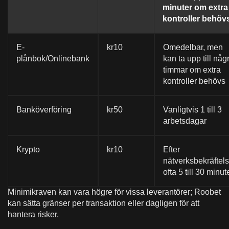
minuter om extra
kontroller behöv
E-
kr10
Omedelbar, men
plånbok/Onlinebank
kan ta upp till någ
timmar om extra
kontroller behövs
Banköverföring
kr50
Vanligtvis 1 till 3
arbetsdagar
Krypto
kr10
Efter
nätverksbekräftels
ofta 5 till 30 minut
Minimikraven kan vara högre för vissa leverantörer; Roobet
kan sätta gränser per transaktion eller dagligen för att
hantera risker.