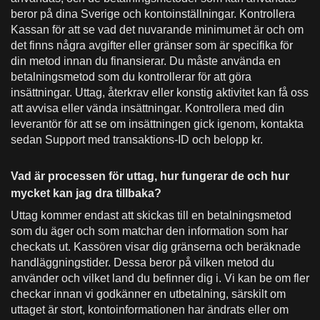
beror på dina Sverige och kontoinställningar. Kontrollera
Kassan för att se vad det nuvarande minimumet är och om
det finns några avgifter eller gränser som är specifika för
din metod innan du finansierar. Du måste använda en
betalningsmetod som du kontrollerar för att göra
insättningar. Uttag, återkrav eller konstig aktivitet kan få oss
att avvisa eller vända insättningar. Kontrollera med din
leverantör för att se om insättningen gick igenom, kontakta
sedan Support med transaktions-ID och belopp kr.
Vad är processen för uttag, hur fungerar de och hur
mycket kan jag dra tillbaka?
Uttag kommer endast att skickas till en betalningsmetod
som du äger och som matchar den information som har
checkats ut. Kassören visar dig gränserna och beräknade
handläggningstider. Dessa beror på vilken metod du
använder och vilket land du befinner dig i. Vi kan be om fler
checkar innan vi godkänner en utbetalning, särskilt om
uttaget är stort, kontoinformationen har ändrats eller om