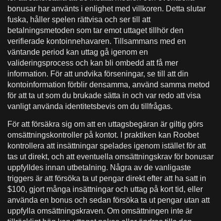
bonusar har använts i enlighet med villkoren. Detta slutar
fuska, håller spelen rättvisa och ser till att
betalningsmetoden som tar emot uttaget tillhör den
verifierade kontoinnehavaren. Tillsammans med en
väntande period kan uttag gå igenom en
valideringsprocess och kan bli ombedd att få mer
information. För att undvika förseningar, se till att din
kontoinformation förblir densamma, använd samma metod
för att ta ut som du brukade sätta in och var redo att visa
vanligt använda identitetsbevis om du tillfrågas.
För att försäkra sig om att en uttagsbegäran är giltig görs
omsättningskontroller på kontot. I praktiken kan Roobet
kontrollera att insättningar spelades igenom istället för att
tas ut direkt, och att eventuella omsättningskrav för bonusar
uppfylldes innan utbetalning. Några av de vanligaste
triggers är att försöka ta ut pengar direkt efter att ha satt in
$100, gjort många insättningar och uttag på kort tid, eller
använda en bonus och sedan försöka ta ut pengar utan att
uppfylla omsättningskraven. Om omsättningen inte är