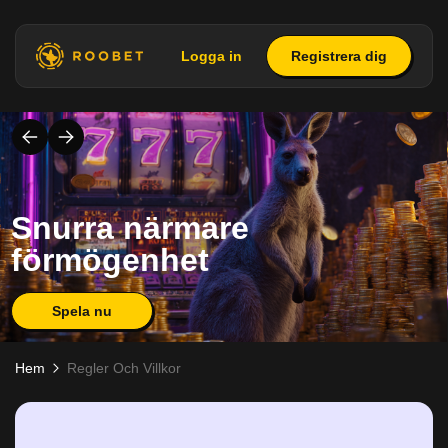
Logga in
Registrera dig
Snurra närmare
förmögenhet
Spela nu
Hem
Regler Och Villkor