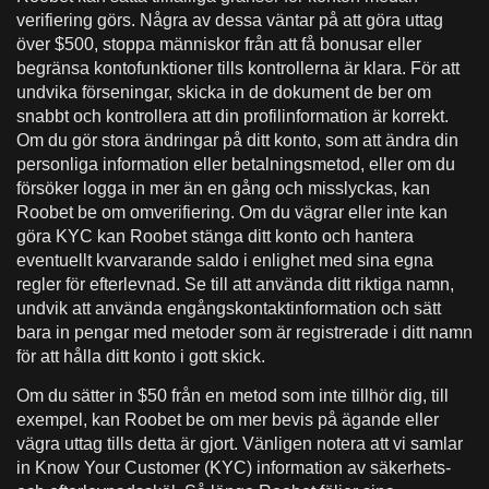
verifiering görs. Några av dessa väntar på att göra uttag
över $500, stoppa människor från att få bonusar eller
begränsa kontofunktioner tills kontrollerna är klara. För att
undvika förseningar, skicka in de dokument de ber om
snabbt och kontrollera att din profilinformation är korrekt.
Om du gör stora ändringar på ditt konto, som att ändra din
personliga information eller betalningsmetod, eller om du
försöker logga in mer än en gång och misslyckas, kan
Roobet be om omverifiering. Om du vägrar eller inte kan
göra KYC kan Roobet stänga ditt konto och hantera
eventuellt kvarvarande saldo i enlighet med sina egna
regler för efterlevnad. Se till att använda ditt riktiga namn,
undvik att använda engångskontaktinformation och sätt
bara in pengar med metoder som är registrerade i ditt namn
för att hålla ditt konto i gott skick.
Om du sätter in $50 från en metod som inte tillhör dig, till
exempel, kan Roobet be om mer bevis på ägande eller
vägra uttag tills detta är gjort. Vänligen notera att vi samlar
in Know Your Customer (KYC) information av säkerhets-