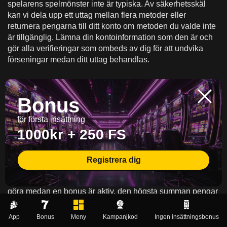
spelarens spelmönster inte är typiska. Av säkerhetsskäl
kan vi dela upp ett uttag mellan flera metoder eller
returnera pengarna till ditt konto om metoden du valde inte
är tillgänglig. Lämna din kontoinformation som den är och
gör alla verifieringar som ombeds av dig för att undvika
förseningar medan ditt uttag behandlas.
Vilka spel är berättigade till bonusen? Hur mycket kan
jag ta ut pengar?
Bonus
Bonusvillkoren hittar du i själva kampanjen, och de börjar
för första insättning
gälla så fort bonusen krediteras. Innan en bonus eller
1000kr + 250 FS
vinster relaterade till en bonus kan tas ut måste
omsättningskraven uppfyllas. Varje spel kan bidra med
olika mycket, och vissa spel kanske inte bidrar alls eller
Registrera dig
bidrar mindre än andra. Beroende på erbjudandet kan vi
sätta gränser för saker som den största insatsen du kan
göra medan en bonus är aktiv, den högsta summan pengar
du kan ta ut eller båda. Om bonusspel inte följer reglerna
(som att göra för många insatser eller spela spel som inte
App
Bonus
Meny
Kampanjkod
Ingen insättningsbonus
är tillåtna) kan vi ändra dina vinster, avbryta bonusen eller