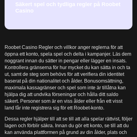
Säkert spel och tydliga regler på Roobet
Casino
Roobet Casino Regler och villkor anger reglerna för att
öppna ett konto, spela spel och delta i kampanjer. Läs dem
noggrant innan du sätter in pengar eller lägger en insats.
Kontrollera gränserna för hur mycket du kan sätta in och ta
ut, samt de steg som behövs för att verifiera din identitet
baserat på din nationalitet och ålder. Bonusomsättning,
maximala kassagränser och spel som inte är tillåtna kan
hjälpa dig att undvika förseningar och hålla ditt saldo
säkert. Personer som är en viss ålder eller från ett visst
land får inte registrera sig för ett Roobet-konto.
Dessa regler hjälper till att se till att alla spelar rättvist, följer
lagen och förblir säkra. Innan du gör ett konto, se till att du
kan använda plattformen på grund av din ålder, plats och